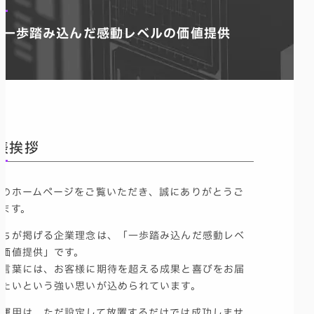
一歩踏み込んだ感動レベルの価値提供
表挨拶
社のホームページをご覧いただき、誠にありがとうご
います。
たちが掲げる企業理念は、「一歩踏み込んだ感動レベ
の価値提供」です。
の言葉には、お客様に期待を超える成果と喜びをお届
したいという強い思いが込められています。
告運用は、ただ設定して放置するだけでは成功しませ