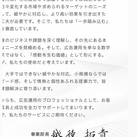
。日々変化する市場や求められるターゲットのニーズ
対して、細やかに対応し、より高い効果を引き出すた
の工夫が必要です。そこで、私たちは「一歩踏み込む」
とを徹底しています。
客様のビジネスや課題を深く理解し、その先にある本
的なニーズを見極める。そして、広告運用を単なる数字
追求ではなく、「感動を生む価値」として形にする。
れが、私たちの使命だと考えています。
た、大手ではできない細やかな対応、小規模ならでは
スピード感、そして情熱と個性あふれる提案力で、皆
の課題解決に寄り添います。
れからも、広告運用のプロフェッショナルとして、お客
の成長と成功を全力でサポートしてまいります。
うぞ、私たちのサービスにご期待ください。
事業部長