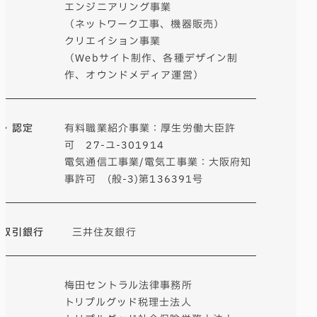
エンジニアリング事業
（ネットワーク工事、機器販売）
クリエイション事業
（Webサイト制作、各種デザイン制
作、オウンドメディア運営）
可・認定
有料職業紹介事業：厚生労働大臣許
可 27-ユ-301914
電気通信工事業/電気工事業：大阪府知
事許可 (般-3)第136391号
要取引銀行
三井住友銀行
問
梅田セントラル法律事務所
トリプルグッド税理士法人